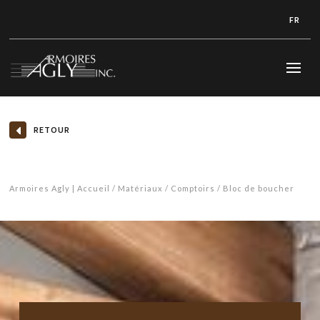
FR
RETOUR
Armoires Agly | Accueil
Matériaux
Comptoirs
Bloc de boucher