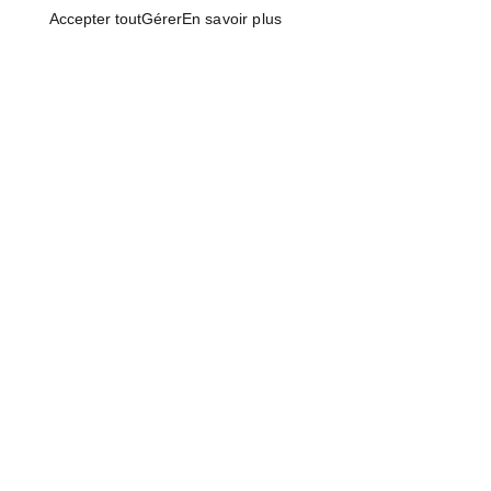
Accepter tout
Gérer
En savoir plus
RBQ: 2961-0631-49
450 492-4234
1124, Rue Levis
Terrebonne (Quebec)
J6W 5S6 Canada