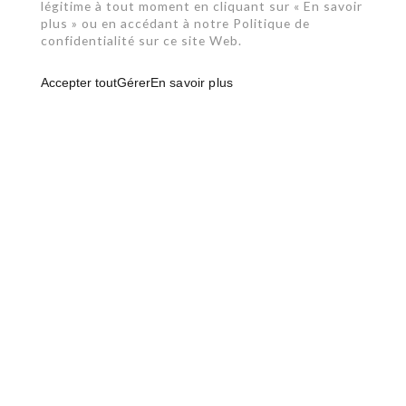
légitime à tout moment en cliquant sur « En savoir
plus » ou en accédant à notre Politique de
confidentialité sur ce site Web.
Accepter tout
Gérer
En savoir plus
RBQ: 2961-0631-49
450 492-4234