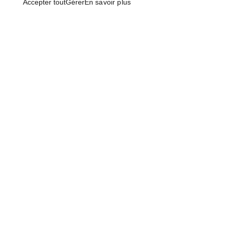
Accepter tout
Gérer
En savoir plus
RBQ: 2961-0631-49
450 492-4234
1124, Rue Levis
Terrebonne (Quebec)
J6W 5S6 Canada